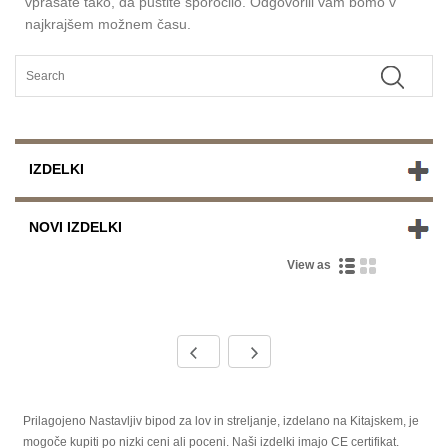
vprašate tako, da pustite sporočilo. Odgovorili vam bomo v
najkrajšem možnem času.
IZDELKI
NOVI IZDELKI
View as
Prilagojeno Nastavljiv bipod za lov in streljanje, izdelano na Kitajskem, je
mogoče kupiti po nizki ceni ali poceni. Naši izdelki imajo CE certifikat.