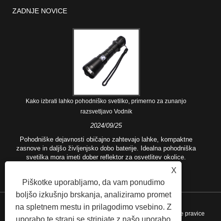
ZADNJE NOVICE
Kako izbrati lahko pohodniško svetilko, primerno za zunanjo
razsvetljavo Vodnik
2024/09/25
Pohodniške dejavnosti običajno zahtevajo lahke, kompaktne
zasnove in daljšo življenjsko dobo baterije. Idealna pohodniška
svetilka mora imeti dober reflektor za osvetlitev okolice.
X
Piškotke uporabljamo, da vam ponudimo
boljšo izkušnjo brskanja, analiziramo promet
na spletnem mestu in prilagodimo vsebino. Z
Avtorske pravice © 2021 Ningbo Rotchi Business Co., Ltd. Vse pravice
uporabo te strani se strinjate z našo uporabo