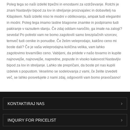
Poleg tega so naši izdelki trpežni in enostavni za vzdrževanje. Rotchi je
znani Nastavljiv bipod za lov in streljanje proizvajalec in dobavitelj na
Kitajskem. Naši izdelki niso le modni v oblikovanju, ampak tudi elegantni
in modni. Poleg tega imamo lastne blagovne znamke in podpiramo tudi
pakiranje v razsutem stanju. Če zdaj oddam naročilo, ga imate na zalogi?
seveda! Po potrebi vam ne bomo zagotovili samo brezplačnih vzorcev,
temveč tudi cenike in ponudbe. Če želim veleprodajo, kakšno ceno mi
boste dali? Če je vaša veleprodajna količina velika, vam lahko
zagotovimo tovarniško ceno. Vabljeni, da pridete v našo tovarno in kupite
najnovejše, najnovejše, napredne, popuste in visoko kakovost Nastavljiv
bipod za lov in streljanje. Lahko ste prepričani, da boste pri nas kupili
izdelek s popustom. Veselimo se sodelovanja z vami, če želite izvedeti
več, se lahko posvetujete z nami zdaj, odgovorili vam bomo pravočasno!
KONTAKTIRAJ NAS
INQUIRY FOR PRICELIST